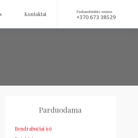
Paskambinkite mums
s
Kontaktai
+370 673 38529
Parduodama
Bendrabučiai
(0)