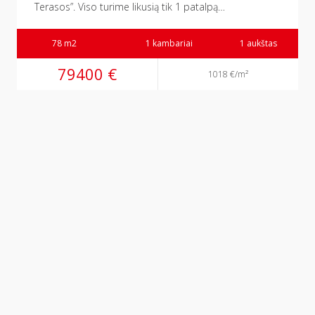
Terasos”. Viso turime likusią tik 1 patalpą…
78 m2
1 kambariai
1 aukštas
79400 €
1018 €/m²