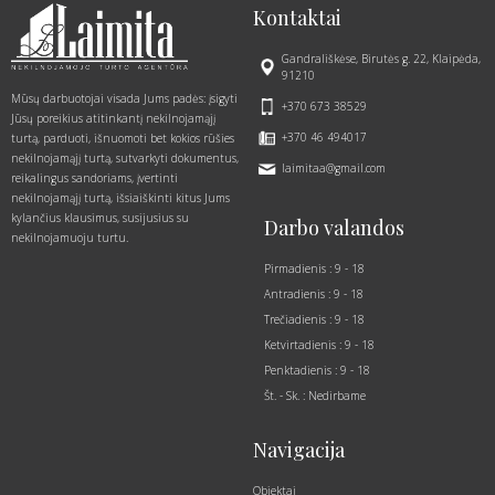
Kontaktai
Gandrališkėse, Birutės g. 22, Klaipėda,
91210
Mūsų darbuotojai visada Jums padės: įsigyti
+370 673 38529
Jūsų poreikius atitinkantį nekilnojamąjį
+370 46 494017
turtą, parduoti, išnuomoti bet kokios rūšies
nekilnojamąjį turtą, sutvarkyti dokumentus,
laimitaa@gmail.com
reikalingus sandoriams, įvertinti
nekilnojamąjį turtą, išsiaiškinti kitus Jums
kylančius klausimus, susijusius su
Darbo valandos
nekilnojamuoju turtu.
Pirmadienis : 9 - 18
Antradienis : 9 - 18
Trečiadienis : 9 - 18
Ketvirtadienis : 9 - 18
Penktadienis : 9 - 18
Št. - Sk. : Nedirbame
Navigacija
Objektai